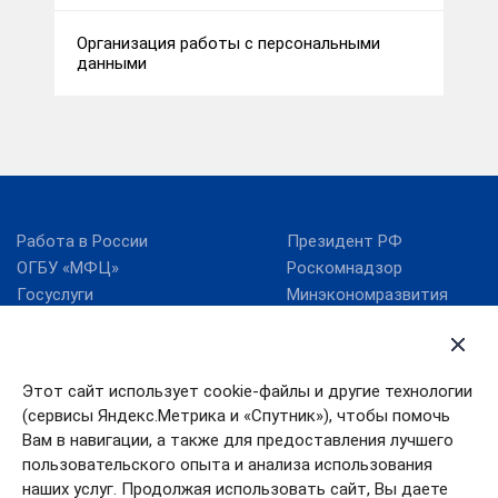
Организация работы с персональными
данными
Работа в России
Президент РФ
ОГБУ «МФЦ»
Роскомнадзор
Госуслуги
Минэкономразвития
России
RSS
Минцифры России
Этот сайт использует cookie-файлы и другие технологии
Правительство
Поиск по сайту
Ивановской области
(сервисы Яндекс.Метрика и «Спутник»), чтобы помочь
Губернатор Ивановской
Правительство РФ
области
Вам в навигации, а также для предоставления лучшего
пользовательского опыта и анализа использования
Карта сайта
Контакты
наших услуг. Продолжая использовать сайт, Вы даете