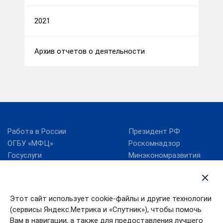
2021
Архив отчетов о деятельности
Работа в России
Президент РФ
ОГБУ «МФЦ»
Роскомнадзор
Госуслуги
Минэкономразвития
России
RSS
Минцифры России
Этот сайт использует cookie-файлы и другие технологии
Правительство
Поиск по сайту
Ивановской области
(сервисы Яндекс.Метрика и «Спутник»), чтобы помочь
Губернатор Ивановской
Правительство РФ
области
Вам в навигации, а также для предоставления лучшего