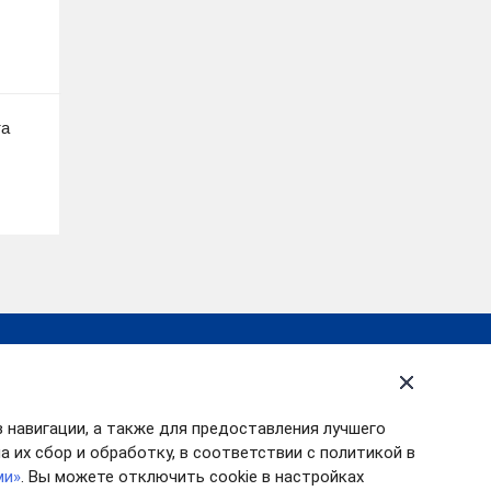
та
 по сайту
рнатор Ивановской
сти
в навигации, а также для предоставления лучшего
акты
 их сбор и обработку, в соответствии с политикой в
ми»
. Вы можете отключить cookie в настройках