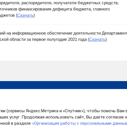
орядителя, распорядителя, получателя бюджетных средств,
сточников финансирования дефицита бюджета, главного
джетов (
Скачать
)
ний на информационное обеспечение деятельности Департамен
ой области за первое полугодие 2021 года (
Скачать
)
Правительство
Поиск
Ивановской области
Губе
Правительство РФ
обла
ия
гии (сервисы Яндекс.Метрика и «Спутник»), чтобы помочь Вам 
Карта сайта
Конт
ших услуг. Продолжая использовать сайт, Вы даете согласие на
нной в разделе
«Организация работы с персональными данны