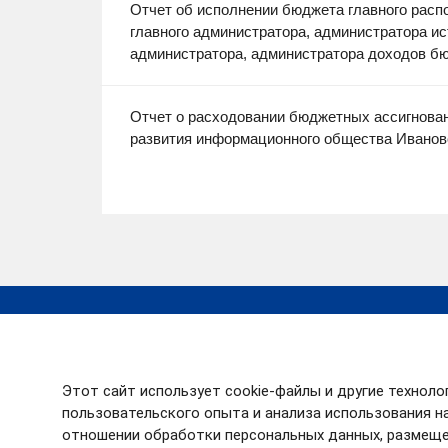
Отчет об исполнении бюджета главного расп
главного администратора, администратора и
администратора, администратора доходов бю
Отчет о расходовании бюджетных ассигнова
развития информационного общества Ивановск
Работа в России
Президент РФ
ОГБУ «МФЦ»
Роскомнадзор
Госуслуги
Минэкономразвит
Этот сайт использует cookie-файлы и другие техноло
России
RSS
пользовательского опыта и анализа использования на
Минцифры России
отношении обработки персональных данных, размеще