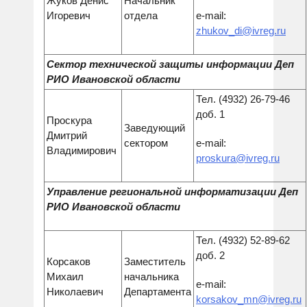
Жуков Денис
Начальник
Игоревич
отдела
e-mail:
zhukov_di@ivreg.ru
Сектор технической защиты информации Деп
РИО Ивановской области
Тел. (4932) 26-79-46
доб. 1
Проскура
Заведующий
Дмитрий
сектором
e-mail:
Владимирович
proskura@ivreg.ru
Управление региональной информатизации Деп
РИО Ивановской области
Тел. (4932) 52-89-62
доб. 2
Корсаков
Заместитель
Михаил
начальника
e-mail:
Николаевич
Департамента
korsakov_mn@ivreg.ru