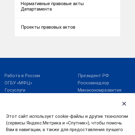
Нормативные правовые акты
Департамента
Проекты правовых актов
Работа в России
Президент РФ
ОГБУ «МФЦ»
Роскомнадзор
Госуслуги
Минэкономразвития
России
RSS
Минцифры России
Этот сайт использует cookie-файлы и другие технологии
Правительство
Поиск по сайту
Ивановской области
(сервисы Яндекс.Метрика и «Спутник»), чтобы помочь
Губернатор Ивановской
Правительство РФ
области
Вам в навигации, а также для предоставления лучшего