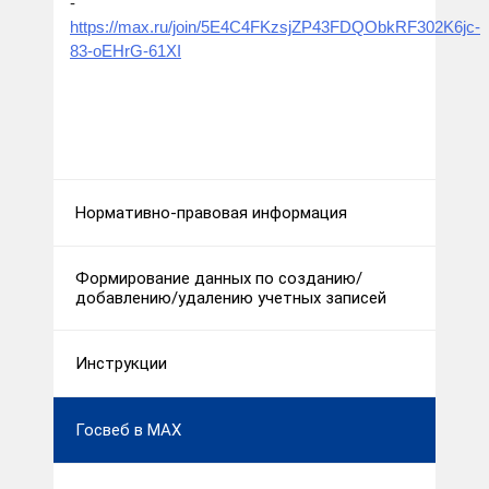
-
https://max.ru/join/5E4C4FKzsjZP43FDQObkRF302K6jc-
83-oEHrG-61XI
Нормативно-правовая информация
Формирование данных по созданию/
добавлению/удалению учетных записей
Инструкции
Госвеб в MAX