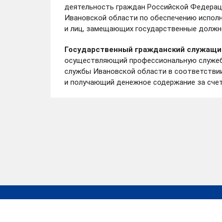
деятельность граждан Российской Федерац
Ивановской области по обеспечению испол
и лиц, замещающих государственные должн
Государственный гражданский служащи
осуществляющий профессиональную служеб
службы Ивановской области в соответствии
и получающий денежное содержание за сче
Работа в России
Президент РФ
ОГБУ «МФЦ»
Роскомнадзор