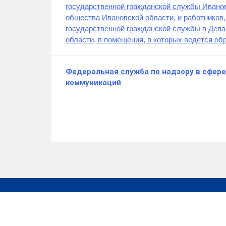
государственной гражданской службы Иванов
общества Ивановской области, и работнико
государственной гражданской службы в Деп
области, в помещения, в которых ведется о
Федеральная служба по надзору в сфере
коммуникаций
Работа в России
Президент РФ
ОГБУ «МФЦ»
Роскомнадзор
Госуслуги
Минэкономразвит