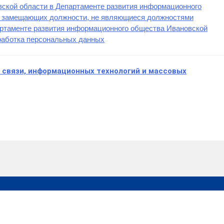
ской области в Департаменте развития информационного
в, замещающих должности, не являющиеся должностями
артаменте развития информационного общества Ивановской
бработка персональных данных
 связи, информационных технологий и массовых
Правительство
Поиск
Ивановской области
Губе
Правительство РФ
обла
ия