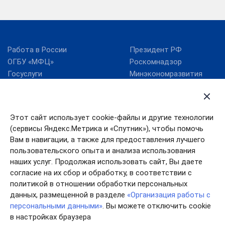
Работа в России
Президент РФ
ОГБУ «МФЦ»
Роскомнадзор
Госуслуги
Минэкономразвития
России
RSS
Минцифры России
Правительство
Этот сайт использует cookie-файлы и другие технологии
Поиск по сайту
Ивановской области
(сервисы Яндекс.Метрика и «Спутник»), чтобы помочь
Губернатор Ивановской
Правительство РФ
области
Вам в навигации, а также для предоставления лучшего
пользовательского опыта и анализа использования
Карта сайта
Контакты
наших услуг. Продолжая использовать сайт, Вы даете
согласие на их сбор и обработку, в соответствии с
политикой в отношении обработки персональных
данных, размещенной в разделе
«Организация работы с
персональными данными»
. Вы можете отключить cookie
в настройках браузера